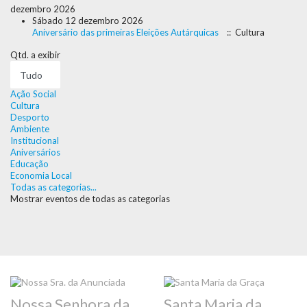
dezembro 2026
Sábado 12 dezembro 2026
Aniversário das primeiras Eleições Autárquicas
:: Cultura
Pagination
Qtd. a exibir
List
Limit
Ação Social
Cultura
Desporto
Ambiente
Institucional
Aniversários
Educação
Economia Local
Todas as categorias...
Mostrar eventos de todas as categorias
Nossa Senhora da
Santa Maria da