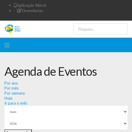
Aplicação Móvel
Ocorrências
Agenda de Eventos
Por ano
Por mês
Por semana
Hoje
Ir para o mês