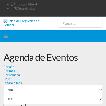
Aplicação Móvel
Ocorrências
Agenda de Eventos
Por ano
Por mês
Por semana
Hoje
Ir para o mês