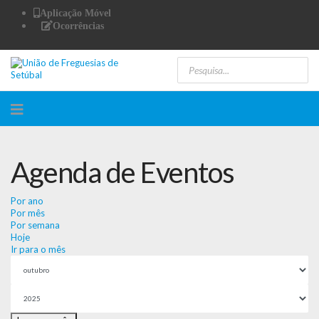
Aplicação Móvel
Ocorrências
Agenda de Eventos
Por ano
Por mês
Por semana
Hoje
Ir para o mês