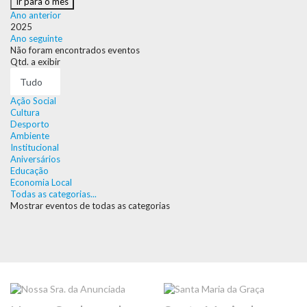
Ir para o mês
Ano anterior
2025
Ano seguinte
Não foram encontrados eventos
Pagination
Qtd. a exibir
List
Limit
Ação Social
Cultura
Desporto
Ambiente
Institucional
Aniversários
Educação
Economia Local
Todas as categorias...
Mostrar eventos de todas as categorias