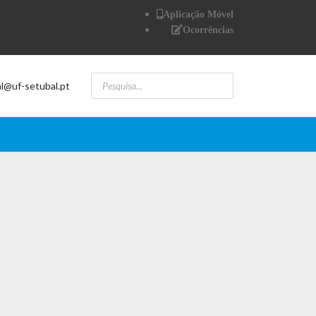
Aplicação Móvel
Ocorrências
al@uf-setubal.pt