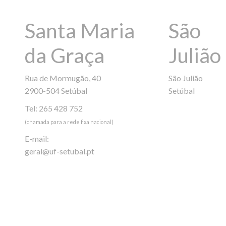
Santa Maria
São
da Graça
Julião
Rua de Mormugão, 40
São Julião
2900-504 Setúbal
Setúbal
Tel: 265 428 752
(chamada para a rede fixa nacional)
E-mail:
geral@uf-setubal.pt