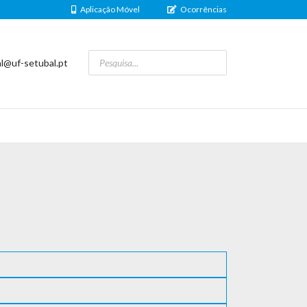
Aplicação Móvel
Ocorrências
al@uf-setubal.pt