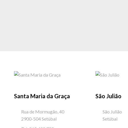
Santa Maria da Graça
São Julião
Rua de Mormugão, 40
São Julião
2900-504 Setúbal
Setúbal