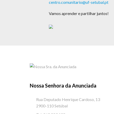
centro.comunitario@uf-setubal.pt
Vamos aprender e partilhar juntos!
Nossa Senhora da Anunciada
Rua Deputado Henrique Cardoso, 13
2900-110 Setúbal