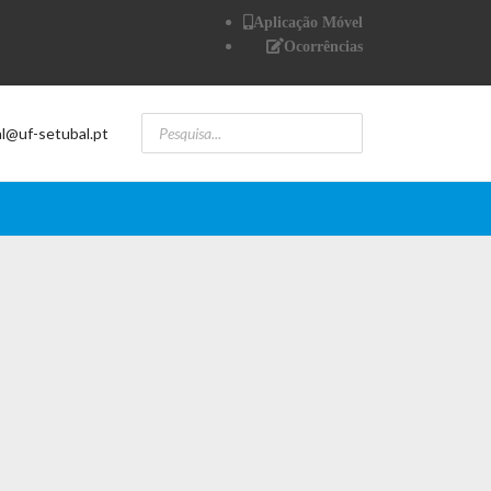
Aplicação Móvel
Ocorrências
al@uf-setubal.pt