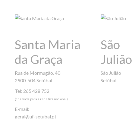
Santa Maria
São
da Graça
Julião
Rua de Mormugão, 40
São Julião
2900-504 Setúbal
Setúbal
Tel: 265 428 752
(chamada para a rede fixa nacional)
E-mail:
geral@uf-setubal.pt