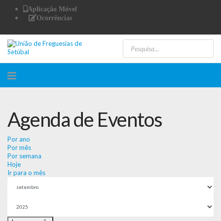
Aplicação Móvel
Ocorrências
Agenda de Eventos
Por ano
Por mês
Por semana
Hoje
Ir para o mês