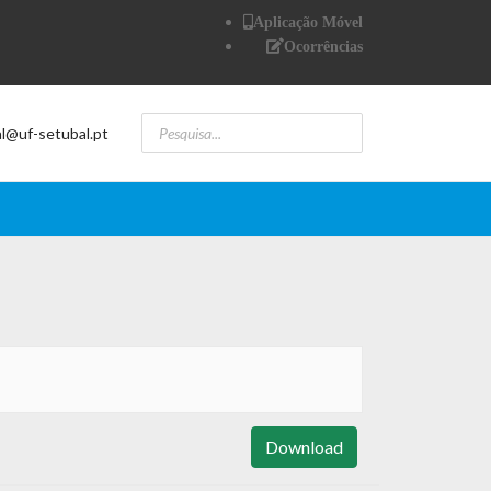
Aplicação Móvel
Ocorrências
al@uf-setubal.pt
Download