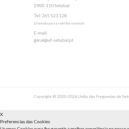
2900-110 Setúbal
Tel: 265 523 128
(chamada para a rede fixa nacional)
E-mail:
geral@uf-setubal.pt
Copyright ©
2020-2026 União das Freguesias de Set
X
Preferencias das Cookies
Usamos Cookies para lhe garantir a melhor experiência no nosso w