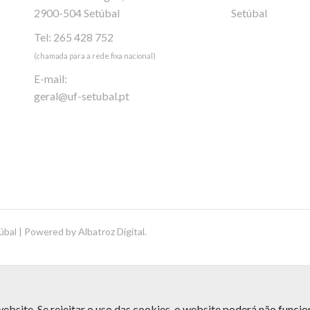
2900-504 Setúbal
Setúbal
Tel: 265 428 752
(chamada para a rede fixa nacional)
E-mail:
geral@uf-setubal.pt
úbal | Powered by
Albatroz Digital
.
ebsite. Se rejeitar o uso das cookies, o website poderá não funci