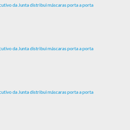
utivo da Junta distribui máscaras porta a porta
utivo da Junta distribui máscaras porta a porta
utivo da Junta distribui máscaras porta a porta