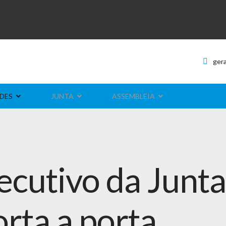
ger
DES
JUNTA
ASSEMBLEIA
ecutivo da Junta
rta a porta