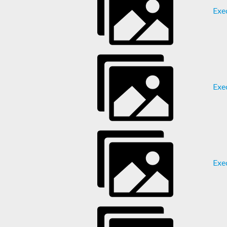
Exec
Exec
Exec