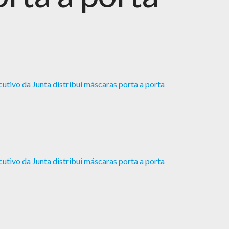
utivo da Junta distribui máscaras porta a porta
utivo da Junta distribui máscaras porta a porta