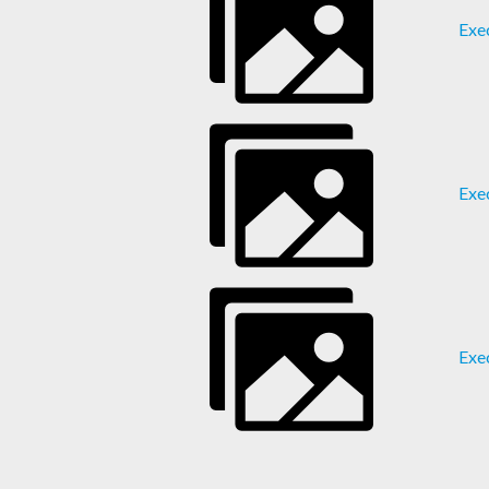
Exec
Exec
Exec