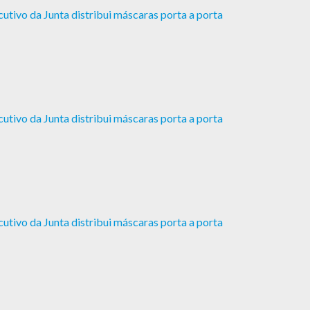
utivo da Junta distribui máscaras porta a porta
utivo da Junta distribui máscaras porta a porta
utivo da Junta distribui máscaras porta a porta