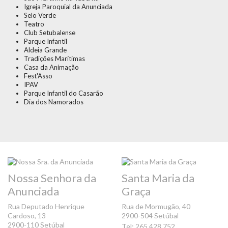
Igreja Paroquial da Anunciada
Selo Verde
Teatro
Club Setubalense
Parque Infantil
Aldeia Grande
Tradições Marítimas
Casa da Animação
Fest'Asso
IPAV
Parque Infantil do Casarão
Dia dos Namorados
Nossa Senhora da
Santa Maria da
Anunciada
Graça
Rua Deputado Henrique
Rua de Mormugão, 40
Cardoso, 13
2900-504 Setúbal
2900-110 Setúbal
Tel: 265 428 752