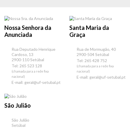
Nossa Senhora da
Santa Maria da
Anunciada
Graça
Rua Deputado Henrique
Rua de Mormugão, 40
Cardoso, 13
2900-504 Setúbal
2900-110 Setúbal
Tel: 265 428 752
Tel: 265 523 128
(chamada para a rede fixa
(chamada para a rede fixa
nacional)
nacional)
E-mail:
geral@uf-setubal.pt
E-mail:
geral@uf-setubal.pt
São Julião
São Julião
Setúbal