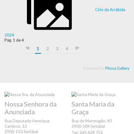
Círio da Arrábida
2024
Pág. 1 de 4
1
2
3
4
Powered by
Phoca Gallery
Nossa Senhora da
Santa Maria da
Anunciada
Graça
Rua Deputado Henrique
Rua de Mormugão, 40
Cardoso, 13
2900-504 Setúbal
2900-110 Setúbal
Tel: 265 428 752