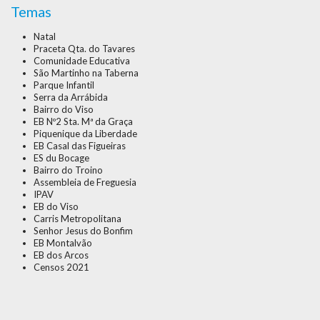
Temas
Natal
Praceta Qta. do Tavares
Comunidade Educativa
São Martinho na Taberna
Parque Infantil
Serra da Arrábida
Bairro do Viso
EB Nº2 Sta. Mª da Graça
Piquenique da Liberdade
EB Casal das Figueiras
ES du Bocage
Bairro do Troino
Assembleia de Freguesia
IPAV
EB do Viso
Carris Metropolitana
Senhor Jesus do Bonfim
EB Montalvão
EB dos Arcos
Censos 2021