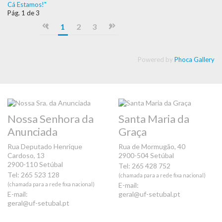
Cá Estamos!"
Pág. 1 de 3
1
2
3
Powered by
Phoca Gallery
Nossa Senhora da
Santa Maria da
Anunciada
Graça
Rua Deputado Henrique
Rua de Mormugão, 40
Cardoso, 13
2900-504 Setúbal
2900-110 Setúbal
Tel: 265 428 752
Tel: 265 523 128
(chamada para a rede fixa nacional)
(chamada para a rede fixa nacional)
E-mail:
E-mail:
geral@uf-setubal.pt
geral@uf-setubal.pt