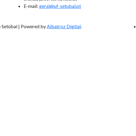
E-mail:
geral@uf-setubal.pt
 Setúbal | Powered by
Albatroz Digital
.