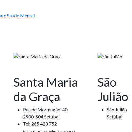
ate Saúde Mental
Santa Maria
São
da Graça
Julião
Rua de Mormugão, 40
São Julião
2900-504 Setúbal
Setúbal
Tel: 265 428 752
(chamada para a rede fixa nacional)