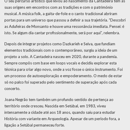
O seu percurso artístico que levou ao nascimento da Cantadeira tem as
suas origens em encontros com as tradições e com o património
musical. A música folk, a gaita-de-fole e o canto tradicional abriram
portas para um universo que passou a definir a sua trajetória. “Descobri
as Adufeiras de Monsanto e houve uma ressonância imediata. Pensei: é
isto. Se algum dia cantar profissionalmente, será por aqui”, relembra.
Depois de integrar projetos como Dazkarieh e Seiva, que fundiam
elementos tradicionais com o contemporâneo, surgiu a ideia de um
projeto a solo. A Cantadeira nasceu em 2020, durante a pandemia.
Sempre compôs com base em loops vocais e decidiu explorar esta
técnica para criar algo novo, onde a voz fosse o único instrumento. Foi
um processo de autoexploração e empoderamento. O medo de estar
só no palco foi superado pelo sentimento de superação após cada
concerto.
Joana Negrão tem também um profundo sentido de pertença ao
território onde cresceu. Nascida em Setúbal, em 1983, viveu
intensamente a cidade até aos 18 anos, quando saiu para estudar
História com variante em Arqueologia. Apesar de um período fora, a
ligação a Setúbal permaneceu forte.